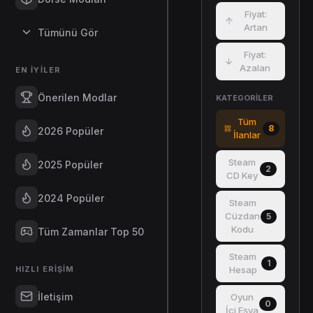
Fiyat:
Artan
Tümünü Gör
Fiyat:
Azalan
EN İYILER
Önerilen Modlar
KATEGORILER
Tüm
8
2026 Popüler
İlanlar
Steam
2025 Popüler
2
CD Key
2024 Popüler
Steam
Cüzdan
5
Kodu
Tüm Zamanlar Top 50
Steam
1
HIZLI ERIŞIM
Hesap
İletişim
Oyun
0
İçi Eşya