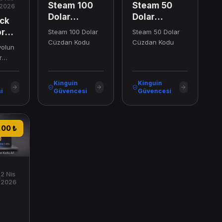
Steam 100
Steam 50
2026
Dolar
Dolar
uck
Cüzdan
Cüzdan
or
Steam 100 Dolar
Steam 50 Dolar
Kodu
Kodu
Cüzdan Kodu
Cüzdan Kodu
CD
yolun
r
örü
li
Kinguin
Kinguin
i
Güvencesi
Güvencesi
lar Cüzdan Kodu
ı!
.00 ₺
lçika,
alya,
 daha
deki
2 Nis
2026
e
,
n,
hızın