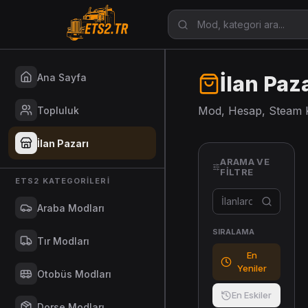
Ana Sayfa
İlan Paz
Mod, Hesap, Steam Ke
Topluluk
İlan Pazarı
ARAMA VE
FILTRE
ETS2 KATEGORILERI
Araba Modları
SIRALAMA
Tır Modları
En
Yeniler
Otobüs Modları
En Eskiler
Dorse Modları