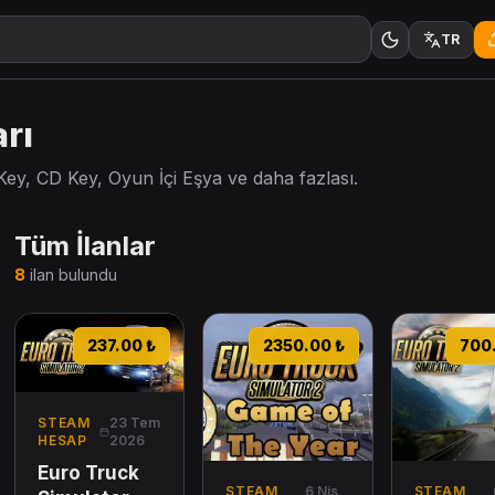
TR
arı
y, CD Key, Oyun İçi Eşya ve daha fazlası.
Tüm İlanlar
8
ilan bulundu
Euro Truck Simulator 2 Steam Hesabı
Euro Truck Simulator 2 GOTY Edi
Euro Truck 
237.00 ₺
2350.00 ₺
700
STEAM
23 Tem
HESAP
2026
Euro Truck
STEAM
6 Nis
STEAM