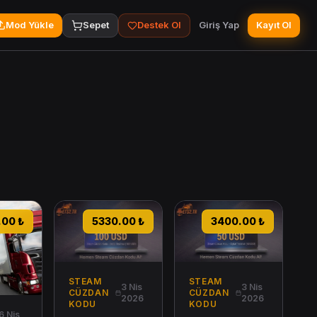
Mod Yükle
Sepet
Destek Ol
Giriş Yap
Kayıt Ol
tion Steam CD Key
Simulator Steam CD Key
Steam 100 Dolar Cüzdan Kodu
Steam 50 Dolar Cüzdan K
.00 ₺
5330.00 ₺
3400.00 ₺
STEAM
STEAM
3 Nis
3 Nis
CÜZDAN
CÜZDAN
2026
2026
KODU
KODU
6 Nis