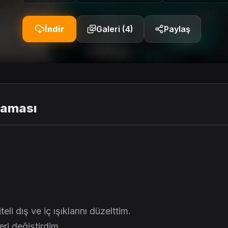
İndir
Galeri (4)
Paylaş
laması
eli dış ve iç ışıklarını düzelttim.
eri değiştirdim