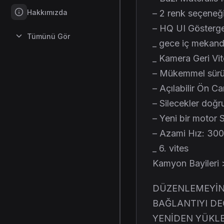
Hakkımızda
– 2 renk seçeneği
– HQ UI Gösterge P
Tümünü Gör
_ gece iç mekanda
_ Kamera Geri Vit
– Mükemmel sürüş 
– Açılabilir Ön C
– Silecekler doğru
– Yeni bir motor
– Azami Hız: 30
_ 6. vites
Kamyon Bayileri
DÜZENLEMEYİ
BAĞLANTIYI DE
YENİDEN YÜKL