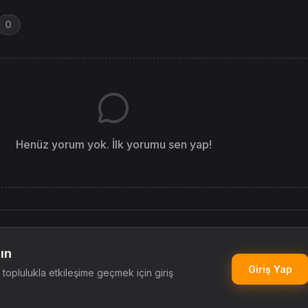
0
Henüz yorum yok. İlk yorumu sen yap!
ın
Giriş Yap
oplulukla etkileşime geçmek için giriş