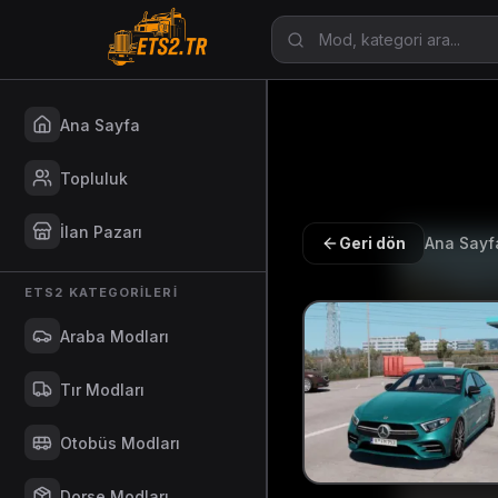
Ana Sayfa
Topluluk
İlan Pazarı
Geri dön
Ana Sayf
ETS2 KATEGORILERI
Araba Modları
Tır Modları
Otobüs Modları
Dorse Modları