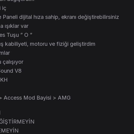
 iç
aneli dijital hıza sahip, ekranı değiştirebilirsiniz
 ışıklar var
es Tuşu ” O ”
kabiliyeti, motoru ve fiziği geliştirdim
amlar
 çalışıyor
 Sound V8
0KH
 > Access Mod Bayisi > AMG
N
ĞİŞTİRMEYİN
EMEYİN