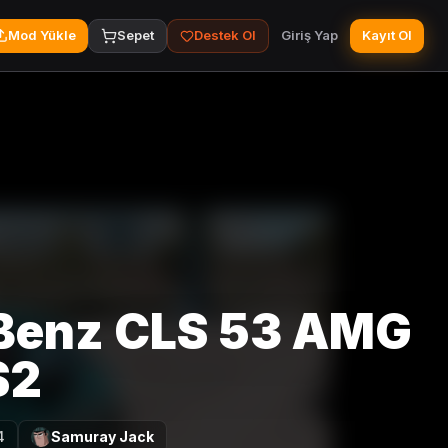
Mod Yükle
Sepet
Destek Ol
Giriş Yap
Kayıt Ol
Benz CLS 53 AMG
S2
4
Samuray Jack