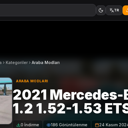
TR
a
Kategoriler
Araba Modları
ARABA MODLARI
2021 Mercedes-
1.2 1.52-1.53 ET
0 İndirme
186 Görüntülenme
24 Kasım 202