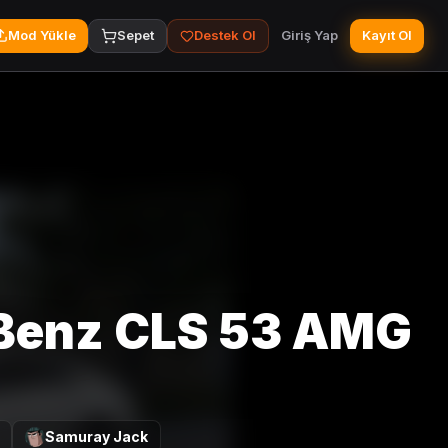
Mod Yükle
Sepet
Destek Ol
Giriş Yap
Kayıt Ol
Benz CLS 53 AMG
Samuray Jack