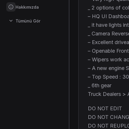
Hakkımızda
_ 2 options of col
– HQ UI Dashboar
Tümünü Gör
_ it have lights in
_ Camera Reverse
– Excellent drive
– Openable Fron
– Wipers work ac
– A new engine 
– Top Speed : 3
_ 6th gear
Truck Dealers >
DO NOT EDIT
DO NOT CHANG
DO NOT REUPL