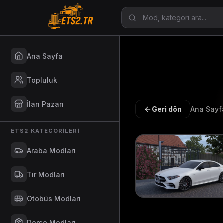
Ana Sayfa
Topluluk
İlan Pazarı
Geri dön
Ana Sayf
ETS2 KATEGORILERI
Araba Modları
Tır Modları
Otobüs Modları
Dorse Modları