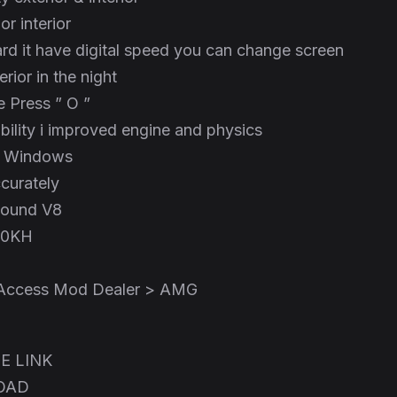
or interior
d it have digital speed you can change screen
terior in the night
 Press ” O ”
ability i improved engine and physics
t Windows
curately
Sound V8
00KH
 Access Mod Dealer > AMG
E LINK
OAD