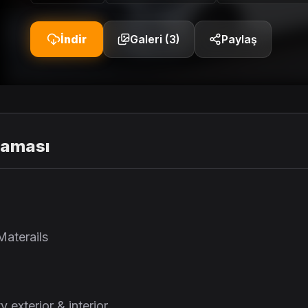
İndir
Galeri (3)
Paylaş
laması
aterails
y exterior & interior