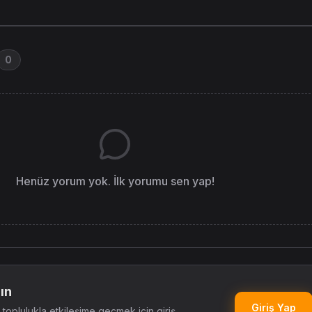
0
Henüz yorum yok. İlk yorumu sen yap!
ın
Giriş Yap
oplulukla etkileşime geçmek için giriş