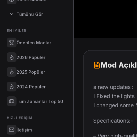
Tümünü Gör
EN İYILER
Önerilen Modlar
2026 Popüler
Mod Açık
2025 Popüler
a new updates :
2024 Popüler
I Fixed the lights
Tüm Zamanlar Top 50
I changed some M
HIZLI ERIŞIM
Specifications:-
İletişim
– Very high-qualit