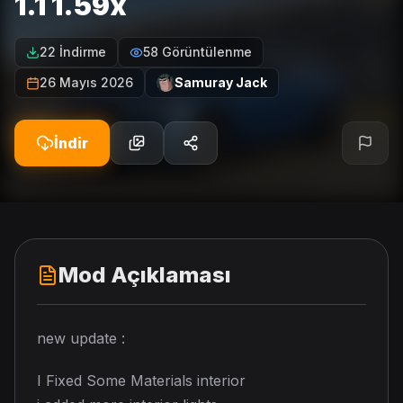
1.1 1.59x
22 İndirme
58 Görüntülenme
26 Mayıs 2026
Samuray Jack
İndir
Mod Açıklaması
new update :
I Fixed Some Materials interior