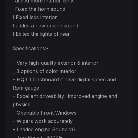
i added more interior lights
i Fixed the horn sound
I Fixed leds interior
I added a new engine sound
I Edited the lights of rear
Specifications:-
– Very high-quality exterior & interior
_ 3 options of color interior
– HQ UI Dashboard it have digital speed and
Rpm gauge
– Excellent driveability i improved engine and
physics
– Openable Front Windows
– Wipers work accurately
– I added engine Sound v6
– Top Speed : 300KH