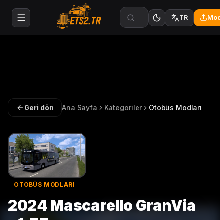
Mod
TR
Geri dön
Ana Sayfa
Kategoriler
Otobüs Modları
OTOBÜS MODLARI
2024 Mascarello GranVia