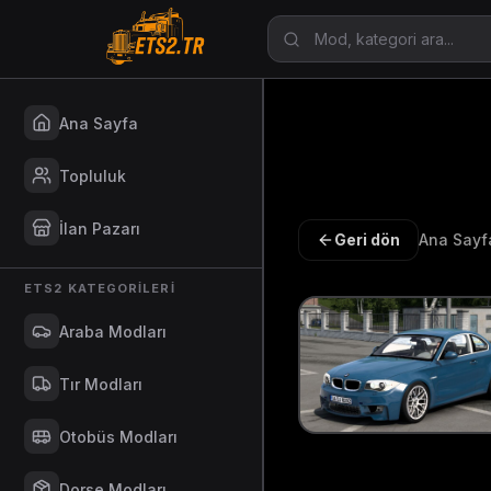
Ana Sayfa
Topluluk
İlan Pazarı
Geri dön
Ana Sayf
ETS2 KATEGORILERI
Araba Modları
Tır Modları
Otobüs Modları
Dorse Modları