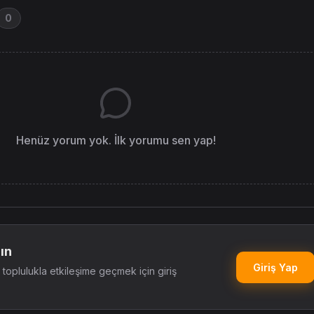
0
Henüz yorum yok. İlk yorumu sen yap!
ın
Giriş Yap
oplulukla etkileşime geçmek için giriş