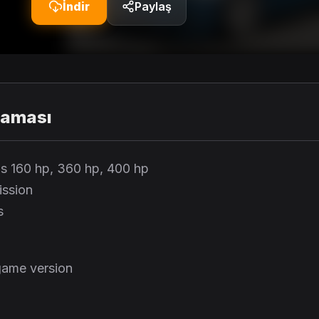
İndir
Paylaş
laması
ns 160 hp, 360 hp, 400 hp
ission
s
game version