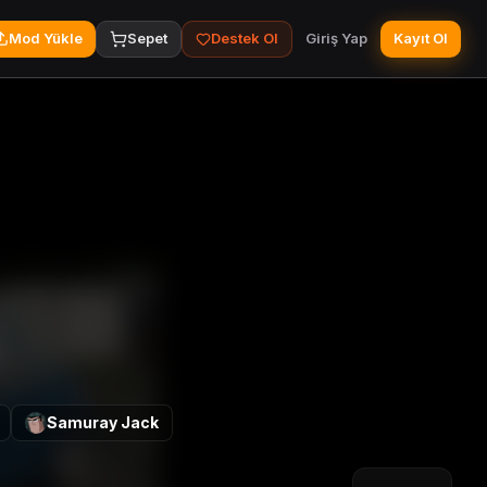
Mod Yükle
Sepet
Destek Ol
Giriş Yap
Kayıt Ol
Samuray Jack