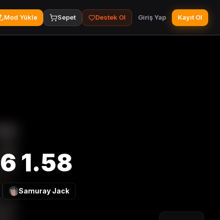
Mod Yükle
Sepet
Destek Ol
Giriş Yap
Kayıt Ol
6 1.58
Samuray Jack