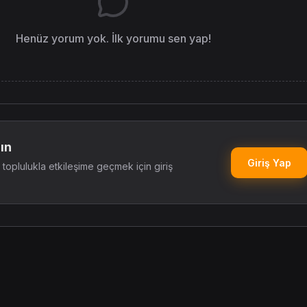
Henüz yorum yok. İlk yorumu sen yap!
ın
Giriş Yap
oplulukla etkileşime geçmek için giriş