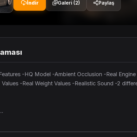
İndir
Galeri (2)
Paylaş
laması
Features -HQ Model -Ambient Occlusion -Real Engine
Values -Real Weight Values -Realistic Sound -2 differ
..