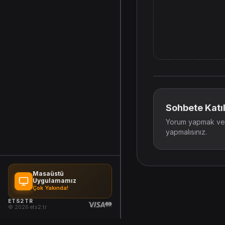
Sohbete Katıl
Yorum yapmak ve t
yapmalısınız.
Masaüstü
Uygulamamız
Çok Yakında!
ETS2 TR
© 2026 ets2.tr