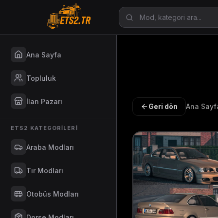
Ana Sayfa
Topluluk
İlan Pazarı
Geri dön
Ana Sayf
ETS2 KATEGORILERI
Araba Modları
Tır Modları
Otobüs Modları
Dorse Modları