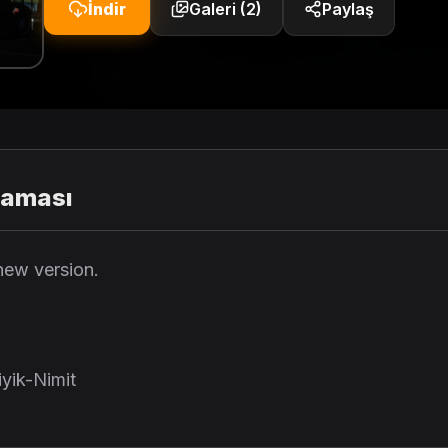
İndir
Galeri (2)
Paylaş
laması
new version.
iyik-Nimit