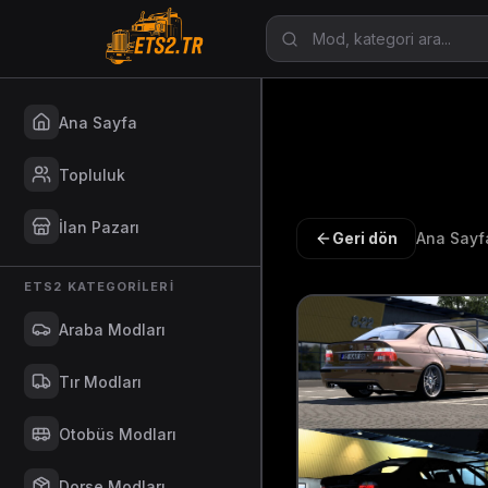
Ana Sayfa
Topluluk
İlan Pazarı
Geri dön
Ana Sayf
ETS2 KATEGORILERI
Araba Modları
Tır Modları
Otobüs Modları
Dorse Modları