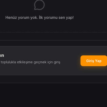
Henüz yorum yok. İlk yorumu sen yap!
ın
Giriş Yap
oplulukla etkileşime geçmek için giriş