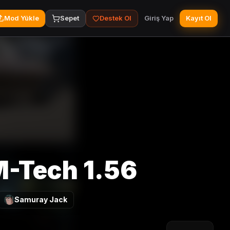
Mod Yükle
Sepet
Destek Ol
Giriş Yap
Kayıt Ol
-Tech 1.56
Samuray Jack