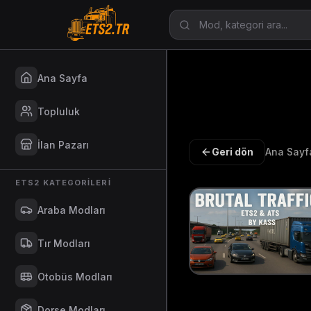
Ana Sayfa
Topluluk
İlan Pazarı
Geri dön
Ana Sayf
ETS2 KATEGORILERI
Araba Modları
Tır Modları
Otobüs Modları
Dorse Modları