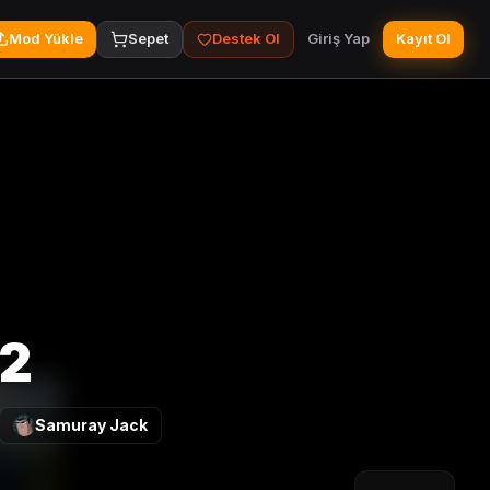
Mod Yükle
Sepet
Destek Ol
Giriş Yap
Kayıt Ol
.2
Samuray Jack