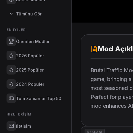
Tümünü Gör
EN İYILER
Önerilen Modlar
Mod Açık
2026 Popüler
Brutal Traffic Mo
2025 Popüler
game, bringing a 
2024 Popüler
most seasoned dr
Perfect for playe
Tüm Zamanlar Top 50
mod enhances AI 
HIZLI ERIŞIM
İletişim
REKLAM