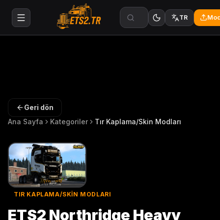
Mod
TR
Geri dön
Ana Sayfa
Kategoriler
Tır Kaplama/Skin Modları
TIR KAPLAMA/SKIN MODLARI
ETS2 Northridge Heavy