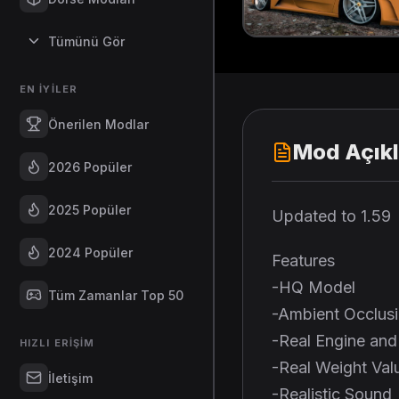
Tümünü Gör
EN İYILER
Önerilen Modlar
Mod Açık
2026 Popüler
2025 Popüler
Updated to 1.59
2024 Popüler
Features
-HQ Model
Tüm Zamanlar Top 50
-Ambient Occlus
-Real Engine and
HIZLI ERIŞIM
-Real Weight Val
İletişim
-Realistic Sound