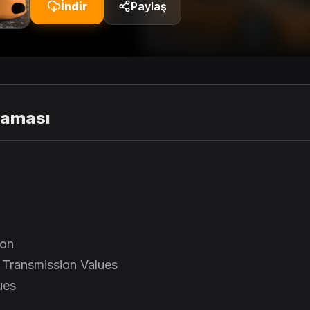
İndir
Paylaş
laması
ion
 Transmission Values
ues