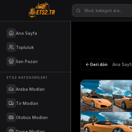
Ana Sayfa
Topluluk
İlan Pazarı
Geri dön
Ana Sayf
ETS2 KATEGORILERI
Araba Modları
Tır Modları
Otobüs Modları
Dorse Modları