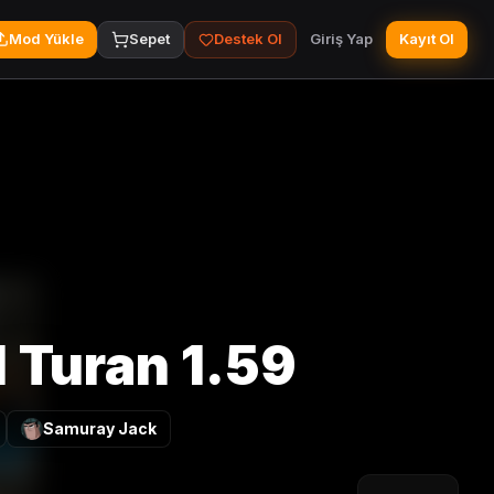
Mod Yükle
Sepet
Destek Ol
Giriş Yap
Kayıt Ol
l Turan 1.59
Samuray Jack