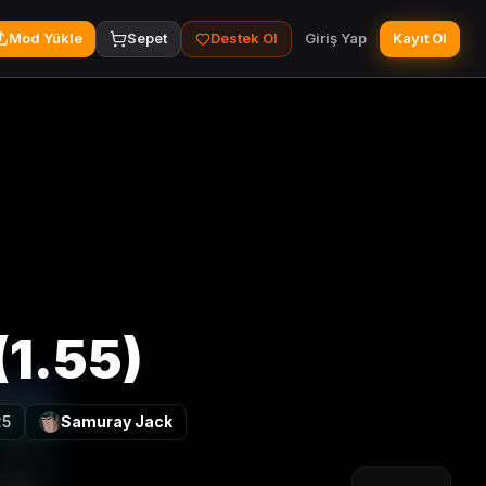
Mod Yükle
Sepet
Destek Ol
Giriş Yap
Kayıt Ol
(1.55)
25
Samuray Jack