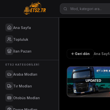
Ana Sayfa
Topluluk
İlan Pazarı
Geri dön
Ana Sayf
ETS2 KATEGORILERI
Araba Modları
Tır Modları
Otobüs Modları
Dorse Modları