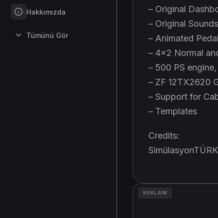
– Original Dashb
Hakkımızda
– Original Sound
Tümünü Gör
– Animated Peda
– 4×2 Normal an
– 500 PS engine
– ZF 12TX2620 
– Support for Ca
– Templates
Credits:
SimülasyonTÜRK
REKLAM