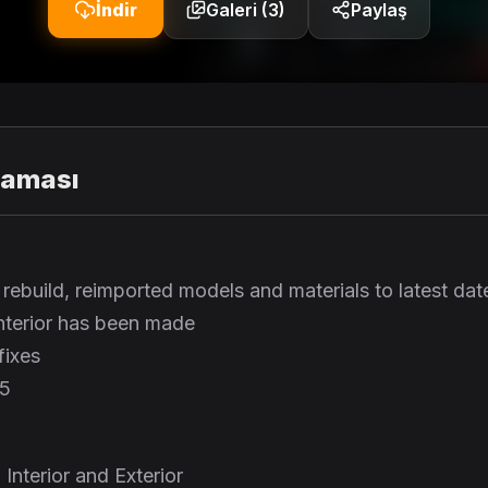
İndir
Galeri (3)
Paylaş
laması
rebuild, reimported models and materials to latest dat
interior has been made
fixes
55
Interior and Exterior