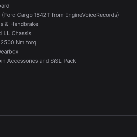
oard
s (Ford Cargo 1842T from EngineVoiceRecords)
ls & Handbrake
d LL Chassis
, 2500 Nm torq
Gearbox
bin Accessories and SiSL Pack