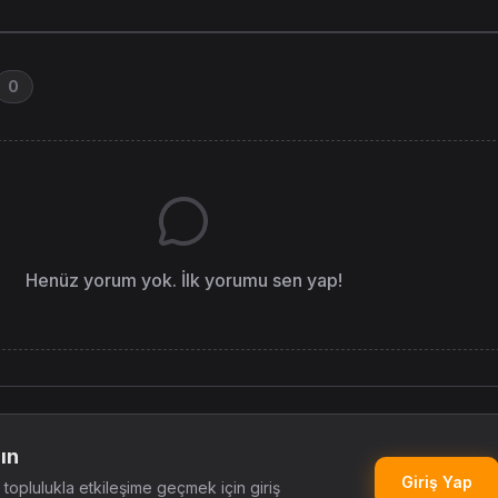
0
Henüz yorum yok. İlk yorumu sen yap!
ın
Giriş Yap
oplulukla etkileşime geçmek için giriş