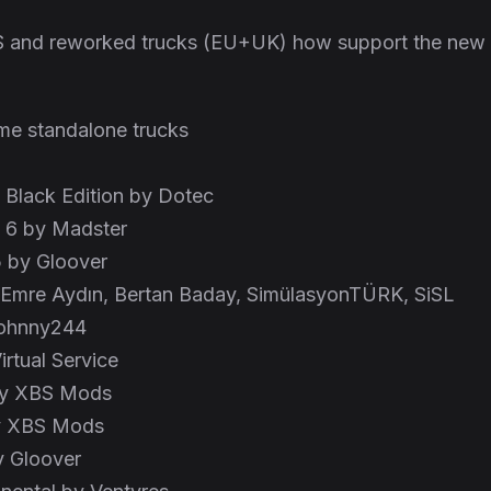
CS and reworked trucks (EU+UK) how support the new
me standalone trucks
lack Edition by Dotec
 6 by Madster
 by Gloover
 Emre Aydın, Bertan Baday, SimülasyonTÜRK, SiSL
johnny244
rtual Service
by XBS Mods
y XBS Mods
y Gloover