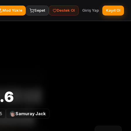
Mod Yükle
Sepet
Destek Ol
Giriş Yap
Kayıt Ol
.6
5
Samuray Jack