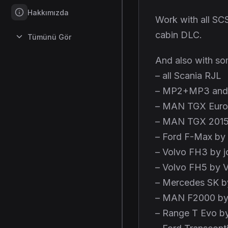
Hakkımızda
Work with all S
cabin DLC.
Tümünü Gör
And also with so
– all Scania RJL
– MP2+MP3 and B
– MAN TGX Euro
– MAN TGX 2015
– Ford F-Max by
– Volvo FH3 by 
– Volvo FH5 by Vi
– Mercedes SK 
– MAN F2000 b
– Range T Evo b