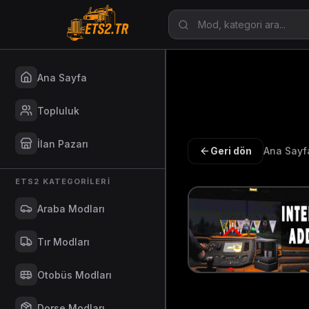
Ana Sayfa
Topluluk
İlan Pazarı
Geri dön
Ana Sayf
ETS2 KATEGORILERI
Araba Modları
Tır Modları
Otobüs Modları
Dorse Modları