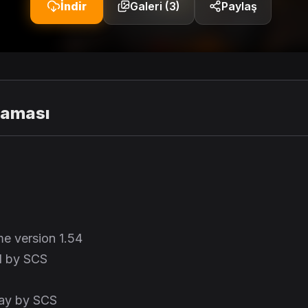
İndir
Galeri (3)
Paylaş
laması
e version 1.54
1 by SCS
ay by SCS