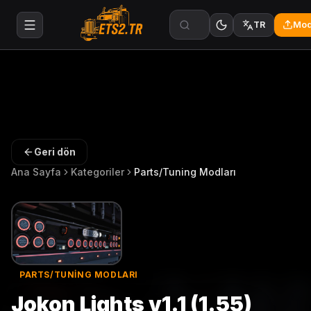
Mod
TR
Geri dön
Ana Sayfa
Kategoriler
Parts/Tuning Modları
PARTS/TUNING MODLARI
Jokon Lights v1.1 (1.55)