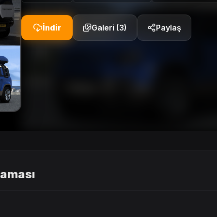
İndir
Galeri (3)
Paylaş
laması