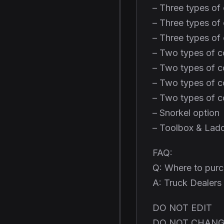
– Three types of 
– Three types of 
– Three types of 
– Two types of con
– Two types of co
– Two types of co
– Two types of co
– Snorkel option
– Toolbox & Ladd
FAQ:
Q: Where to purch
A: Truck Dealer
DO NOT EDIT
DO NOT CHANG