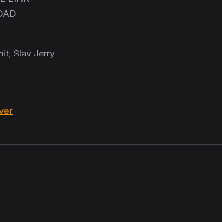
OAD
t, Slav Jerry
ver