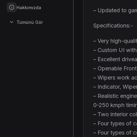
Hakkımızda
– Updated to gam
Tümünü Gör
Specifications:-
– Very high-qualit
– Custom UI with 
– Excellent drivea
– Openable Fron
– Wipers work ac
– Indicator, Wipe
– Realistic engin
0-250 kmph timing
– Two interior co
– Four types of c
– Four types of c