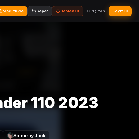
Mod Yükle
Sepet
Destek Ol
Giriş Yap
Kayıt Ol
nder 110 2023
Samuray Jack