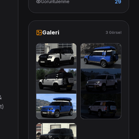
29
Görüntülenme
Galeri
3 Görsel
&
t)