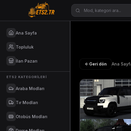
Ana Sayfa
Topluluk
İlan Pazarı
Geri dön
Ana Sayf
ETS2 KATEGORILERI
Araba Modları
Tır Modları
Otobüs Modları
Dorse Modları