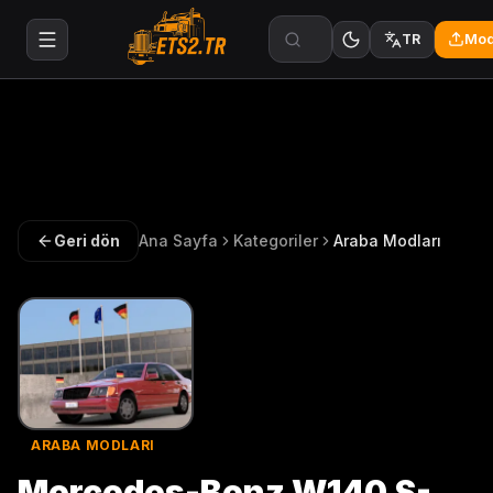
Mod
TR
Geri dön
Ana Sayfa
Kategoriler
Araba Modları
ARABA MODLARI
Mercedes-Benz W140 S-