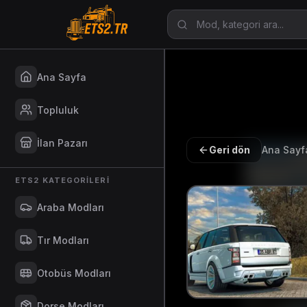
Ana Sayfa
Topluluk
İlan Pazarı
Geri dön
Ana Sayf
ETS2 KATEGORILERI
Araba Modları
Tır Modları
Otobüs Modları
Dorse Modları