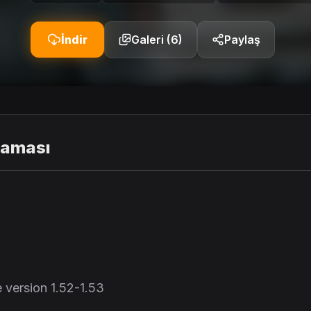
İndir
Galeri (6)
Paylaş
laması
version 1.52-1.53