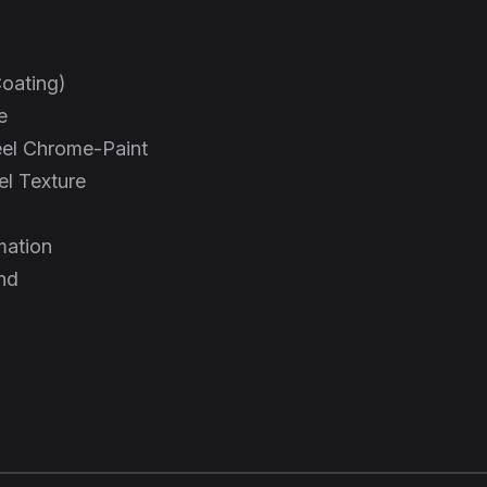
oating)
e
eel Chrome-Paint
el Texture
mation
und