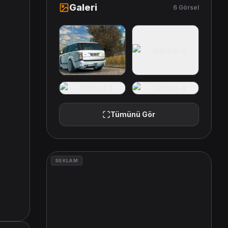
Galeri
6 Görsel
+2
Tümünü Gör
REKLAM