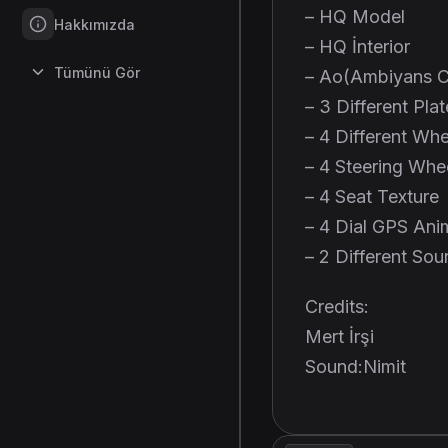
– HQ Model
Hakkımızda
– HQ İnterior
Tümünü Gör
– Ao(Ambiyans C
– 3 Different Plat
– 4 Different Wh
– 4 Steering Whe
– 4 Seat Texture
– 4 Dial GPS Ani
– 2 Different So
Credits:
Mert İrşi
Sound:Nimit