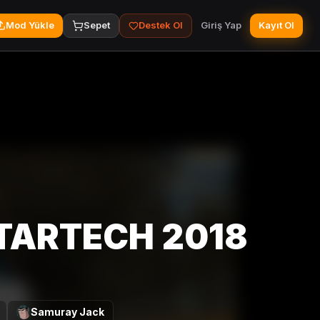
Mod Yükle
Sepet
Destek Ol
Giriş Yap
Kayıt Ol
TARTECH 2018
Samuray Jack