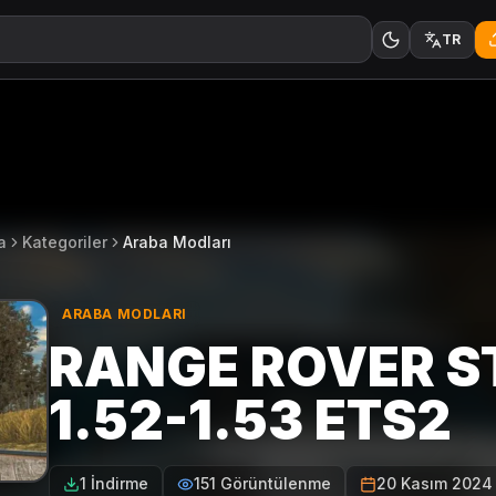
TR
a
Kategoriler
Araba Modları
ARABA MODLARI
RANGE ROVER S
1.52-1.53 ETS2
1 İndirme
151 Görüntülenme
20 Kasım 2024