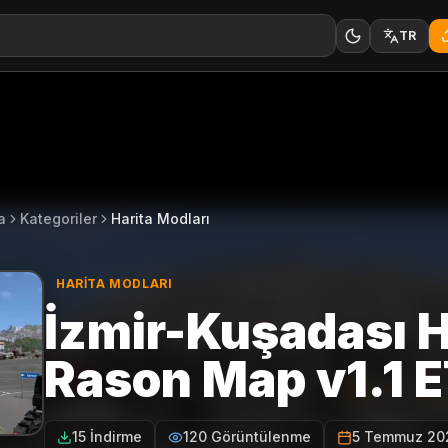
TR
a
Kategoriler
Harita Modları
HARITA MODLARI
İzmir-Kuşadası 
Rason Map v1.1 
15 İndirme
120 Görüntülenme
5 Temmuz 20