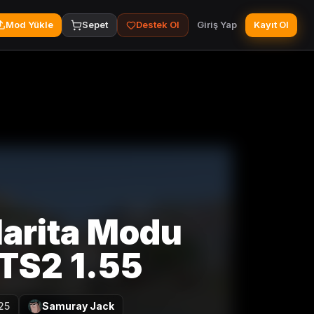
Mod Yükle
Sepet
Destek Ol
Giriş Yap
Kayıt Ol
Harita Modu
ETS2 1.55
25
Samuray Jack