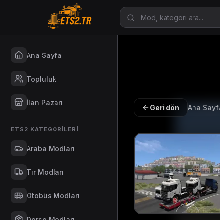
Ana Sayfa
Topluluk
İlan Pazarı
Geri dön
Ana Sayf
ETS2 KATEGORILERI
Araba Modları
Tır Modları
Otobüs Modları
Dorse Modları