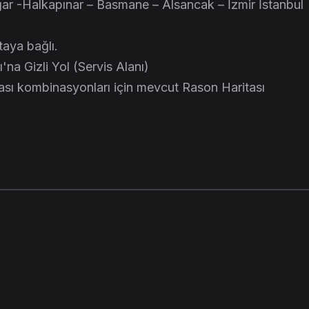
gar -Halkapınar – Basmane – Alsancak – İzmir İstanbul
itaya bağlı.
'na Gizli Yol (Servis Alanı)
sı kombinasyonları için mevcut Rason Haritası