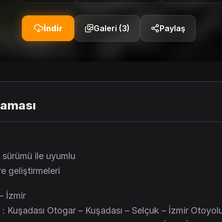
İndir
Galeri (3)
Paylaş
laması
 sürümü ile uyumlu
e geliştirmeleri
– İzmir
 : Kuşadası Otogar – Kuşadası – Selçuk – İzmir Otoyol