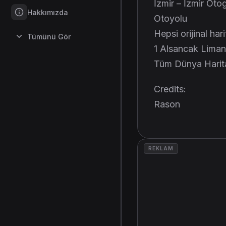
İzmir – İzmir Oto
Hakkımızda
Otoyolu
Hepsi orijinal har
Tümünü Gör
1 Alsancak Limanı
Tüm Dünya Harita
Credits:
Rason
REKLAM