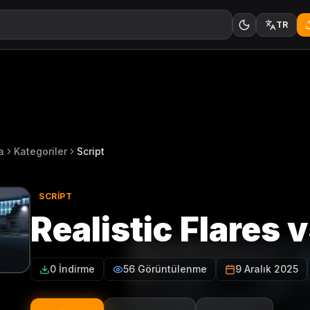
TR
a
Kategoriler
Script
SCRIPT
Realistic Flares v
0 İndirme
56 Görüntülenme
9 Aralık 2025