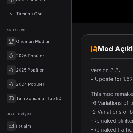
Tümünü Gör
EN İYILER
Önerilen Modlar
Mod Açık
2026 Popüler
Version 3.3:
2025 Popüler
– Update for 1.5
2024 Popüler
This mod remake 
Tüm Zamanlar Top 50
-6 Variations of 
-2 Variations of b
HIZLI ERIŞIM
-Remaked blinker
İletişim
-Remaked traffic 