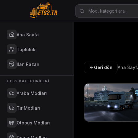
Ana Sayfa
Topluluk
İlan Pazarı
Geri dön
Ana Sayf
ETS2 KATEGORILERI
Araba Modları
Tır Modları
Otobüs Modları
Dorse Modları