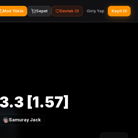
Mod Yükle
Sepet
Destek Ol
Giriş Yap
Kayıt Ol
3.3 [1.57]
Samuray Jack