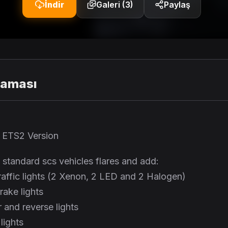
İndir
Galeri (3)
Paylaş
laması
7 ETS2 Version
standard scs vehicles flares and add:
traffic lights (2 Xenon, 2 LED and 2 Halogen)
rake lights
 and reverse lights
lights