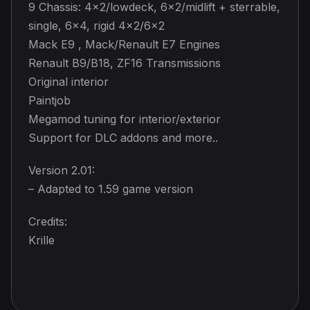
9 Chassis: 4×2/lowdeck, 6×2/midlift + sterrable,
single, 6×4, rigid 4×2/6×2
Mack E9 , Mack/Renault E7 Engines
Renault B9/B18, ZF16 Transmissions
Original interior
Paintjob
Megamod tuning for interior/exterior
Support for DLC addons and more..
Version 2.01:
– Adapted to 1.59 game version
Credits:
Krille