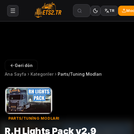
Mod
TR
Geri dön
Ana Sayfa
Kategoriler
Parts/Tuning Modları
PARTS/TUNING MODLARI
R.H Lights Pack v2.9