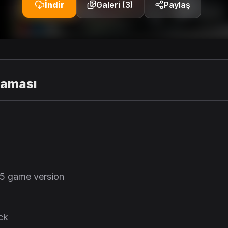
İndir
Galeri (3)
Paylaş
laması
55 game version
ck