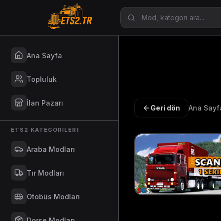
Ana Sayfa
Topluluk
İlan Pazarı
Geri dön
Ana Sayf
ETS2 KATEGORILERI
Araba Modları
Tır Modları
Otobüs Modları
Dorse Modları