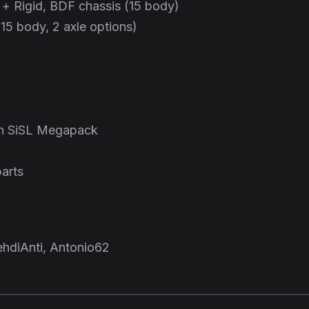
 + Rigid, BDF chassis (15 body)
(15 body, 2 axle options)
th SiSL Megapack
parts
hdiAnti, Antonio62