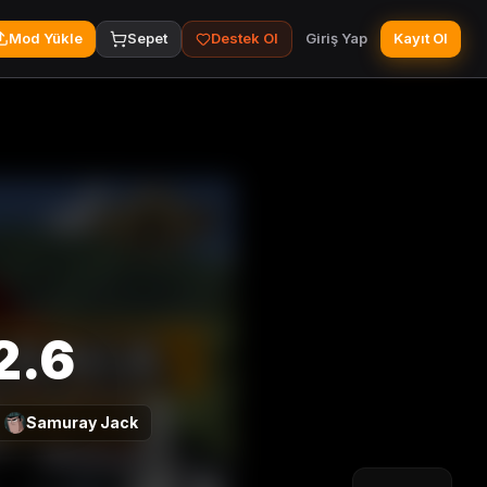
Mod Yükle
Sepet
Destek Ol
Giriş Yap
Kayıt Ol
2.6
Samuray Jack