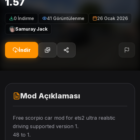
1.57
0 İndirme
41 Görüntülenme
26 Ocak 2026
Samuray Jack
İndir
Mod Açıklaması
Free scorpio car mod for ets2 ultra realstic
driving supported version 1.
48 to 1.