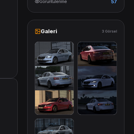
57
Görüntülenme
Galeri
3 Görsel