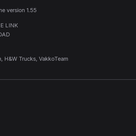
e version 1.55
E LINK
OAD
aan, H&W Trucks, VakkoTeam