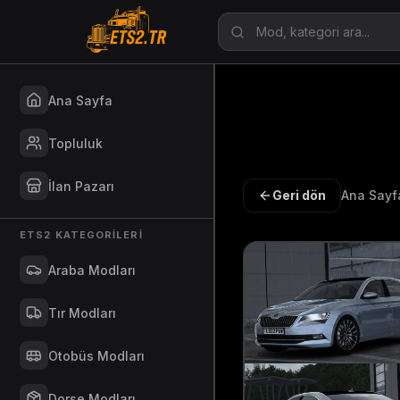
Ana Sayfa
Topluluk
İlan Pazarı
Geri dön
Ana Sayf
ETS2 KATEGORILERI
Araba Modları
Tır Modları
Otobüs Modları
Dorse Modları