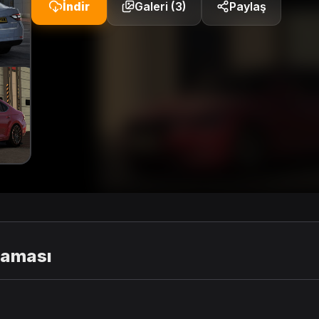
İndir
Galeri (3)
Paylaş
laması