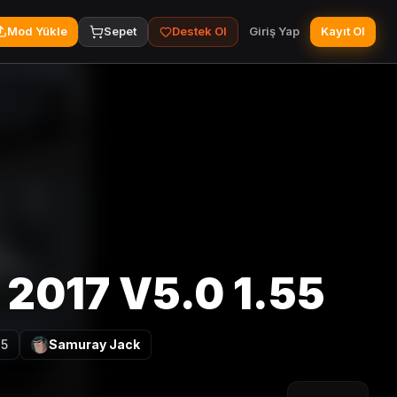
Mod Yükle
Sepet
Destek Ol
Giriş Yap
Kayıt Ol
 2017 V5.0 1.55
25
Samuray Jack