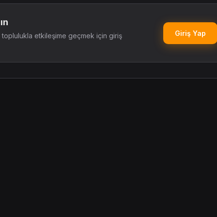
ın
Giriş Yap
oplulukla etkileşime geçmek için giriş