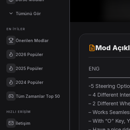
Tümünü Gör
EN İYILER
Önerilen Modlar
Mod Açık
2026 Popüler
ENG
2025 Popüler
————————
2024 Popüler
-5 Steering Optio
– 4 Different Inte
Tüm Zamanlar Top 50
– 2 Different Wh
– Works Seamless
HIZLI ERIŞIM
– With “O” Key, 
İletişim
– Have a nice rid