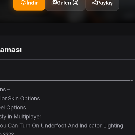
İndir
Galeri (4)
Paylaş
laması
————————————————————————-
ns –
rior Skin Options
eel Options
ly in Multiplayer
You Can Turn On Underfoot And Indicator Lighting
e ????