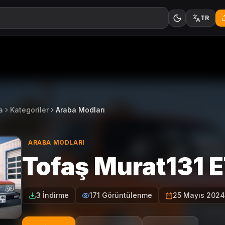
TR
a
Kategoriler
Araba Modları
ARABA MODLARI
Tofaş Murat131 
3 İndirme
171 Görüntülenme
25 Mayıs 2024