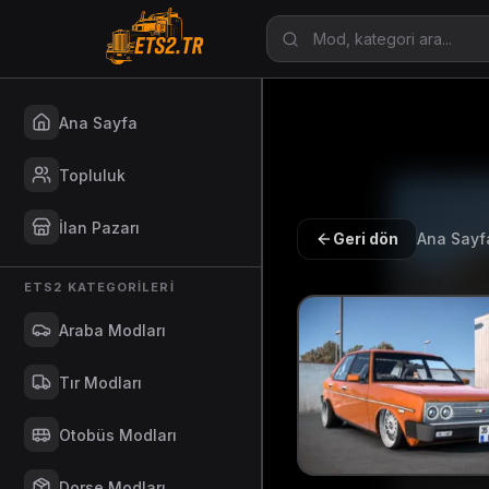
Ana Sayfa
Topluluk
İlan Pazarı
Geri dön
Ana Sayf
ETS2 KATEGORILERI
Araba Modları
Tır Modları
Otobüs Modları
Dorse Modları