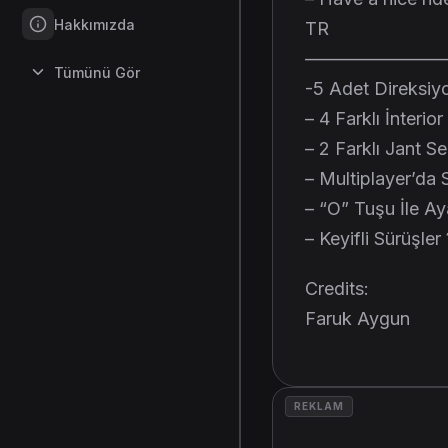
Hakkımızda
TR
————————
Tümünü Gör
-5 Adet Direksiy
– 4 Farklı İnterio
– 2 Farklı Jant S
– Multiplayer’da
– “O” Tuşu İle Ay
– Keyifli Sürüşler
Credits:
Faruk Aygun
REKLAM