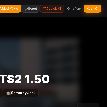
Mod Yükle
Sepet
Destek Ol
Giriş Yap
Kayıt Ol
ETS2 1.50
Samuray Jack