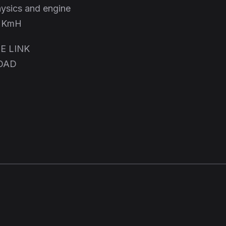
hysics and engine
4 KmH
E LINK
OAD