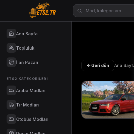
Ana Sayfa
Topluluk
İlan Pazarı
Geri dön
Ana Sayf
ETS2 KATEGORILERI
Araba Modları
Tır Modları
Otobüs Modları
Dorse Modları