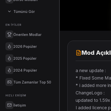
Tümünü Gör
EN İYILER
Önerilen Modlar
2026 Popüler
Mod Açık
2025 Popüler
a new update :
2024 Popüler
* Fixed Some Mate
Tüm Zamanlar Top 50
* i added more int
ChangeLogo :
HIZLI ERIŞIM
updated to 1.59x
İletişim
I added licence p