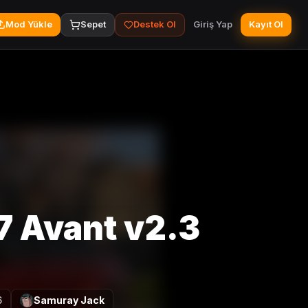
Mod Yükle
Sepet
Destek Ol
Giriş Yap
Kayıt Ol
7 Avant v2.3
6
Samuray Jack