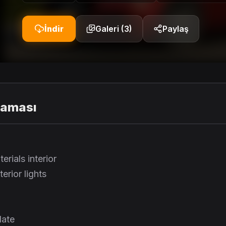
İndir
Galeri (3)
Paylaş
laması
rials interior
erior lights
late