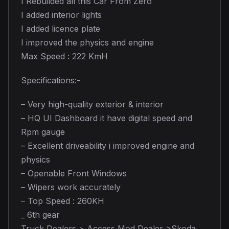
I Rebuilded all this Car From Zero
I added interior lights
I added licence plate
I improved the physics and engine
Max Speed : 222 KmH
Specifications:-
– Very high-quality exterior & interior
– HQ UI Dashboard it have digital speed and
Rpm gauge
– Excellent driveability i improved engine and
physics
– Openable Front Windows
– Wipers work accurately
– Top Speed : 260KH
_ 6th gear
Truck Dealers > Access Mod Dealer >Skoda