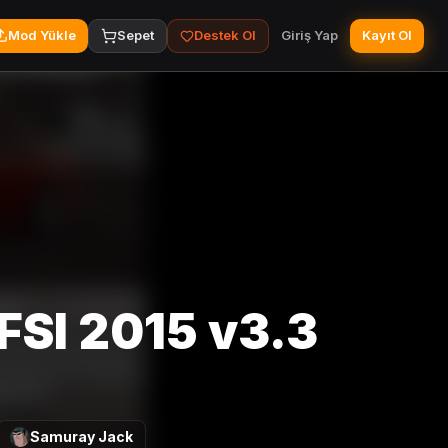
Mod Yükle
Sepet
Destek Ol
Giriş Yap
Kayıt Ol
FSI 2015 v3.3
Samuray Jack