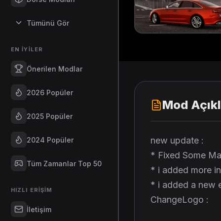
Tümünü Gör
EN İYILER
Önerilen Modlar
2026 Popüler
Mod Açık
2025 Popüler
new update :
2024 Popüler
* Fixed Some Mate
Tüm Zamanlar Top 50
* i added more int
* i added a new 
HIZLI ERIŞIM
ChangeLogo :
İletişim