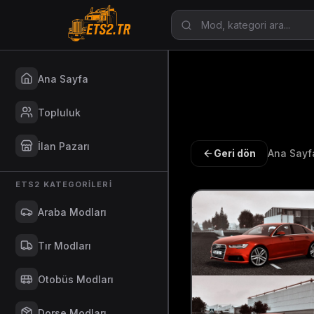
Ana Sayfa
Topluluk
İlan Pazarı
Geri dön
Ana Sayf
ETS2 KATEGORILERI
Araba Modları
Tır Modları
Otobüs Modları
Dorse Modları