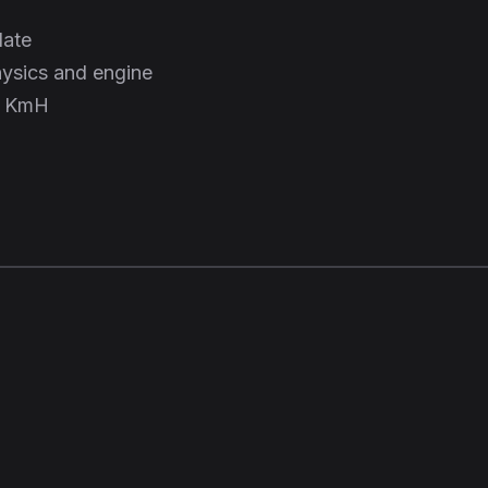
late
hysics and engine
4 KmH