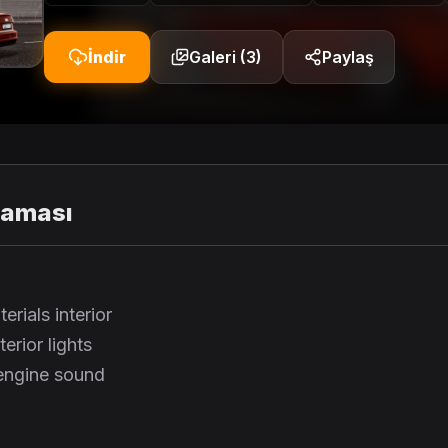
İndir
Galeri (3)
Paylaş
laması
rials interior
erior lights
engine sound