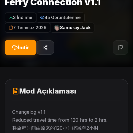
Ferry Connection v1.1
3 İndirme
45 Görüntülenme
7 Temmuz 2026
Samuray Jack
İndir
Mod Açıklaması
Changelog v1.1
Reduced travel time from 120 hrs to 2 hrs.
将旅程时间由原来的120小时缩减至2小时