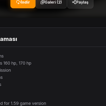
İndir
Galeri (2)
Paylaş
laması
ns
s 160 hp, 170 hp
ission
ns
s
d for 1.59 game version