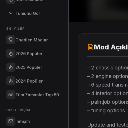
Tümünü Gör
EN İYILER
Önerilen Modlar
Mod Açık
2026 Popüler
– 2 chassis optio
2025 Popüler
– 2 engine option
2024 Popüler
– 6 speed transm
– 4 interior optio
Tüm Zamanlar Top 50
– paintjob option
– tuning options
HIZLI ERIŞIM
İletişim
Update and teste