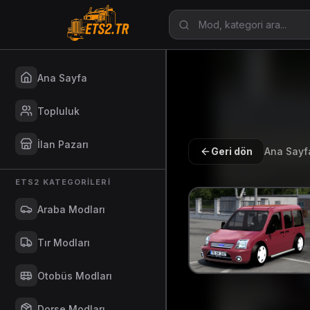
Ana Sayfa
Topluluk
İlan Pazarı
Geri dön
Ana Sayf
ETS2 KATEGORILERI
Araba Modları
Tır Modları
Otobüs Modları
Dorse Modları