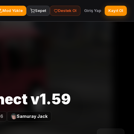
Mod Yükle
Sepet
Destek Ol
Giriş Yap
Kayıt Ol
nect v1.59
26
Samuray Jack