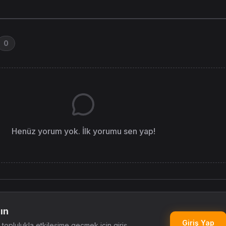
0
Henüz yorum yok. İlk yorumu sen yap!
ın
Giriş Yap
oplulukla etkileşime geçmek için giriş