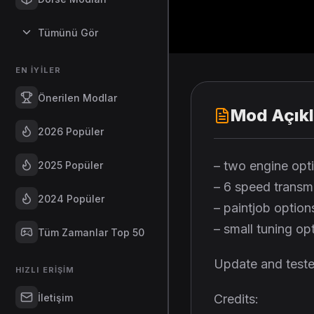
Tümünü Gör
EN İYILER
Önerilen Modlar
Mod Açık
2026 Popüler
– two engine opt
2025 Popüler
– 6 speed transm
2024 Popüler
– paintjob option
– small tuning op
Tüm Zamanlar Top 50
Update and teste
HIZLI ERIŞIM
İletişim
Credits: