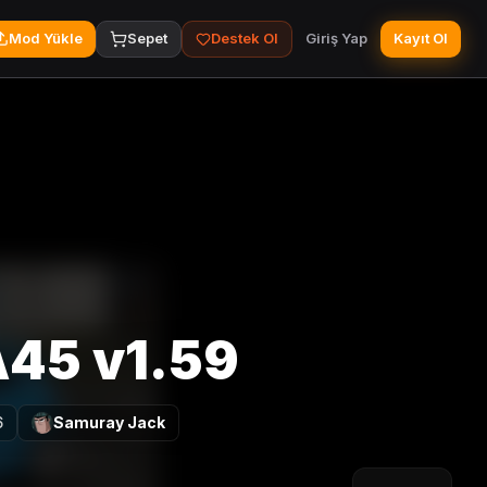
Mod Yükle
Sepet
Destek Ol
Giriş Yap
Kayıt Ol
A45 v1.59
6
Samuray Jack