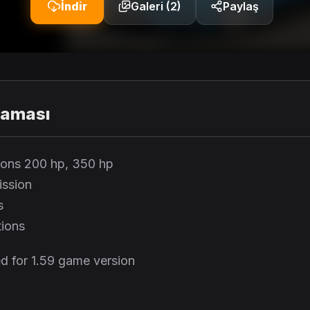
İndir
Galeri (2)
Paylaş
laması
ions 200 hp, 350 hp
ission
s
tions
d for 1.59 game version