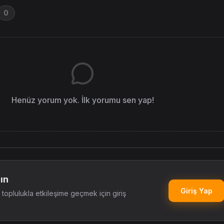
0
Henüz yorum yok. İlk yorumu sen yap!
ın
Giriş Yap
oplulukla etkileşime geçmek için giriş