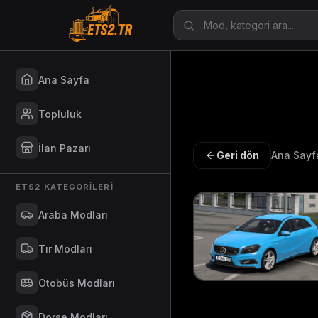
Ana Sayfa
Topluluk
İlan Pazarı
Geri dön
Ana Sayf
ETS2 KATEGORILERI
Araba Modları
Tır Modları
Otobüs Modları
Dorse Modları