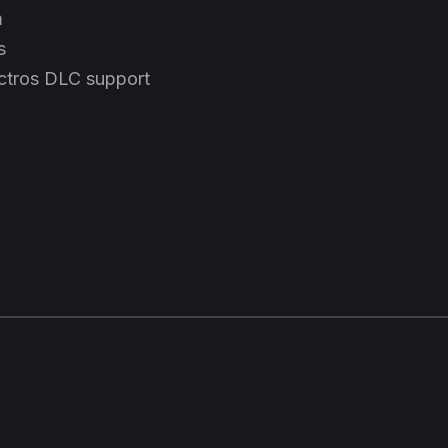
m
s
Actros DLC support