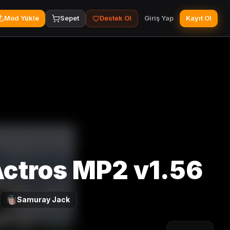
Mod Yükle
Sepet
Destek Ol
Giriş Yap
Kayıt Ol
ctros MP2 v1.56
Samuray Jack