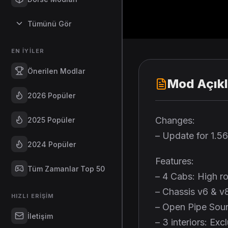
Tümünü Gör
EN İYILER
Önerilen Modlar
Mod Açık
2026 Popüler
Changes:
2025 Popüler
– Update for 1.5
2024 Popüler
Features:
Tüm Zamanlar Top 50
– 4 Cabs: High r
– Chassis v6 & v
HIZLI ERIŞIM
– Open Pipe Sou
İletişim
– 3 interiors: Exc