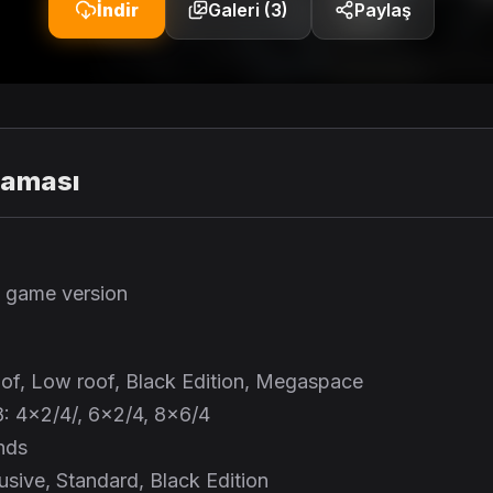
İndir
Galeri (3)
Paylaş
laması
6 game version
oof, Low roof, Black Edition, Megaspace
8: 4×2/4/, 6×2/4, 8×6/4
nds
lusive, Standard, Black Edition