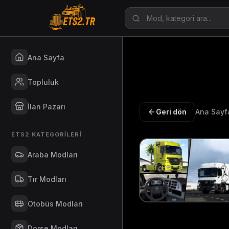
Ana Sayfa
Topluluk
İlan Pazarı
Geri dön
Ana Sayf
ETS2 KATEGORILERI
Araba Modları
Tır Modları
Otobüs Modları
Dorse Modları