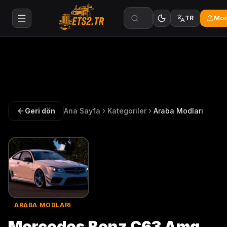
Mod
TR
Geri dön
Ana Sayfa
Kategoriler
Araba Modları
ARABA MODLARI
Mercedes Benz C63 Amg