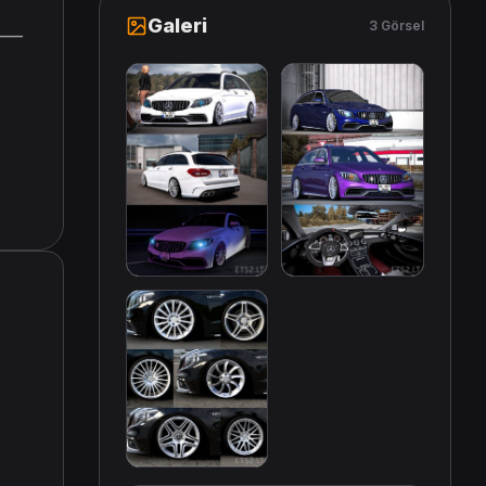
Galeri
3 Görsel
——