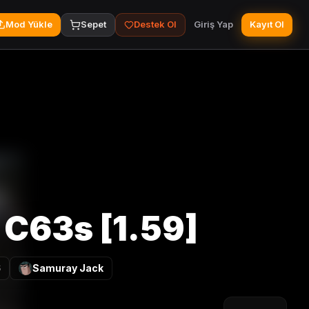
Mod Yükle
Sepet
Destek Ol
Giriş Yap
Kayıt Ol
 C63s [1.59]
6
Samuray Jack