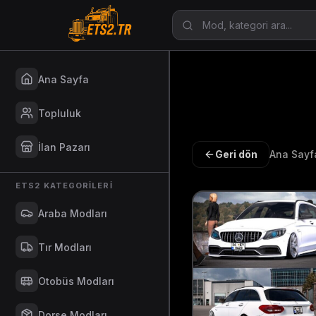
Ana Sayfa
Topluluk
İlan Pazarı
Geri dön
Ana Sayf
ETS2 KATEGORILERI
Araba Modları
Tır Modları
Otobüs Modları
Dorse Modları