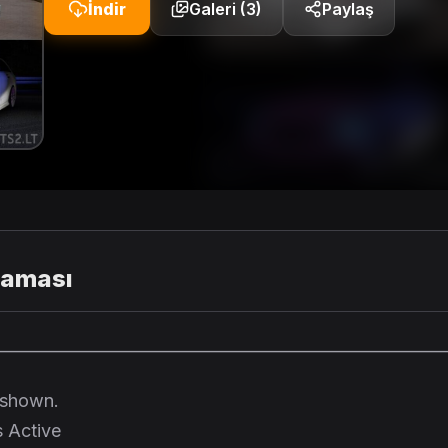
İndir
Galeri (3)
Paylaş
laması
—————————————————————————
s shown.
 Active