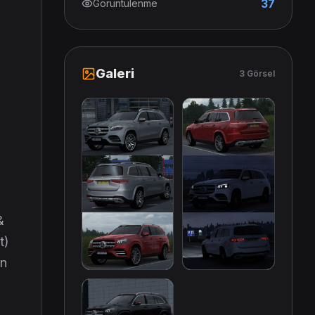
37
Görüntülenme
Galeri
3 Görsel
&
t)
rn