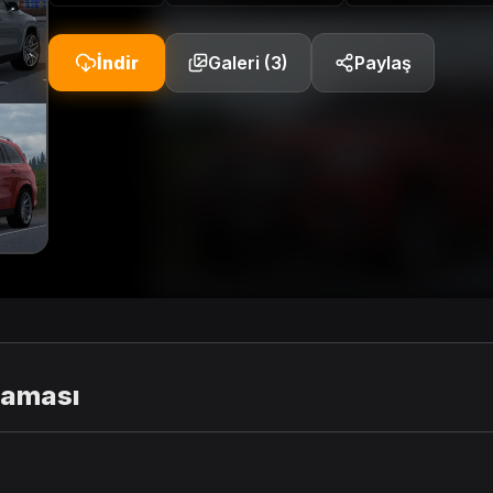
İndir
Galeri (3)
Paylaş
laması