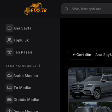
Ana Sayfa
Topluluk
İlan Pazarı
Geri dön
Ana Sayf
ETS2 KATEGORILERI
Araba Modları
Tır Modları
Otobüs Modları
Dorse Modları