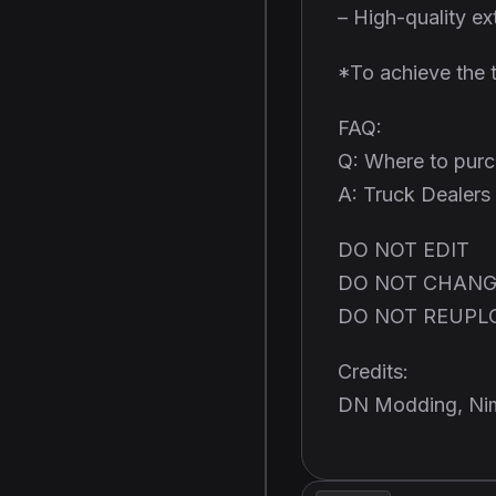
– High-quality ext
*To achieve the t
FAQ:
Q: Where to purch
A: Truck Dealer
DO NOT EDIT
DO NOT CHANG
DO NOT REUPL
Credits:
DN Modding, Nimi