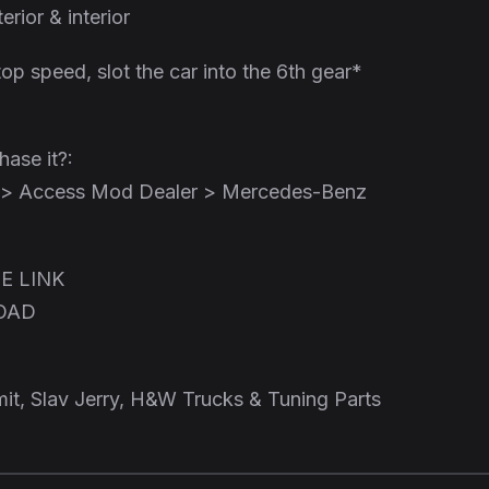
erior & interior
op speed, slot the car into the 6th gear*
ase it?:
s > Access Mod Dealer > Mercedes-Benz
E LINK
OAD
t, Slav Jerry, H&W Trucks & Tuning Parts