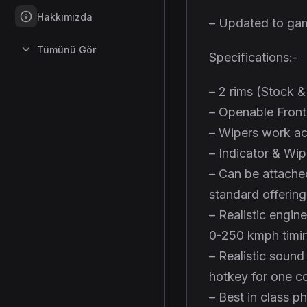
Hakkımızda
– Updated to gam
Tümünü Gör
Specifications:-
– 2 rims (Stock 
– Openable Fron
– Wipers work ac
– Indicator & Wip
– Can be attached
standard offering
– Realistic engin
0-250 kmph timing
– Realistic sound
hotkey for one c
– Best in class 