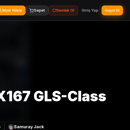
Mod Yükle
Sepet
Destek Ol
Giriş Yap
Kayıt Ol
X167 GLS-Class
5
Samuray Jack