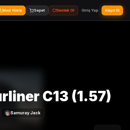
Mod Yükle
Sepet
Destek Ol
Giriş Yap
Kayıt Ol
liner C13 (1.57)
Samuray Jack