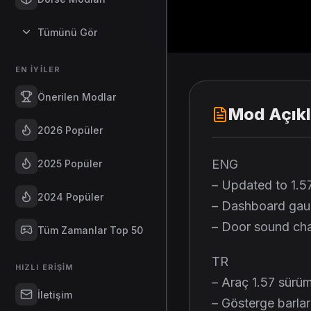
Tümünü Gör
EN İYILER
Önerilen Modlar
Mod Açık
2026 Popüler
ENG
2025 Popüler
– Updated to 1.5
2024 Popüler
– Dashboard gaug
– Door sound ch
Tüm Zamanlar Top 50
TR
HIZLI ERIŞIM
– Araç 1.57 sürü
İletişim
– Gösterge barları