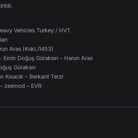
rildi.
eavy Vehicles Turkey / HVT
lan
arun Aras (KskLi1453)
: Emin Doğuş Güraksın – Harun Aras
oğuş Güraksın
n Kısacık – Berkant Terzi
 – zeemod – EVR