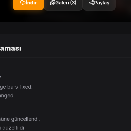
İndir
Galeri (3)
Paylaş
laması
7
e bars fixed.
anged.
müne güncellendi.
 düzeltildi