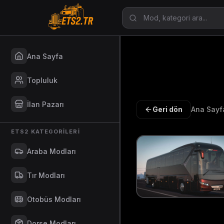
Ana Sayfa
Topluluk
İlan Pazarı
Geri dön
Ana Sayf
ETS2 KATEGORILERI
Araba Modları
Tır Modları
Otobüs Modları
Dorse Modları