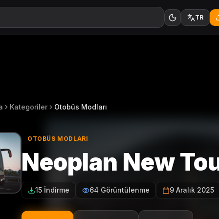
TR
a
Kategoriler
Otobüs Modları
OTOBÜS MODLARI
Neoplan New Tour
15 İndirme
64 Görüntülenme
9 Aralık 2025