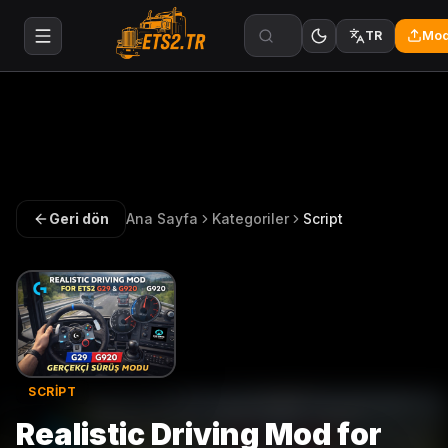
Mod
TR
Geri dön
Ana Sayfa
Kategoriler
Script
SCRIPT
Realistic Driving Mod for