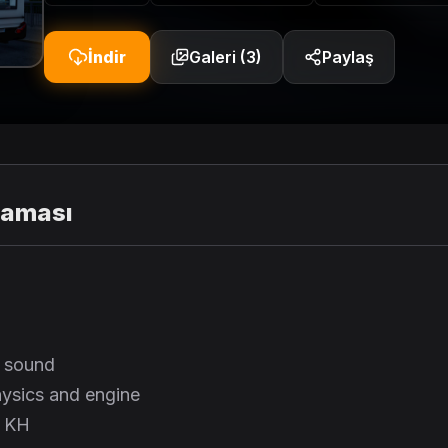
İndir
Galeri (3)
Paylaş
laması
e sound
hysics and engine
8 KH