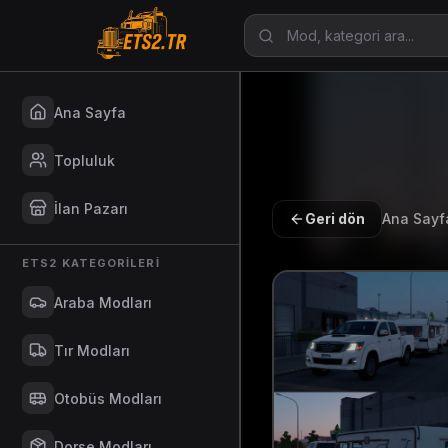
Ana Sayfa
Topluluk
İlan Pazarı
Geri dön
Ana Sayf
ETS2 KATEGORILERI
Araba Modları
Tır Modları
Otobüs Modları
Dorse Modları