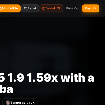
Mod Yükle
Sepet
Destek Ol
Giriş Yap
Kayıt Ol
 1.9 1.59x with a
iba
Samuray Jack