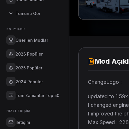
Tümünü Gör
EN İYILER
Önerilen Modlar
2026 Popüler
Mod Açık
2025 Popüler
ChangeLogo :
2024 Popüler
Tüm Zamanlar Top 50
updated to 1.59x
I changed engin
HIZLI ERIŞIM
I improved the p
Max Speed : 22
İletişim