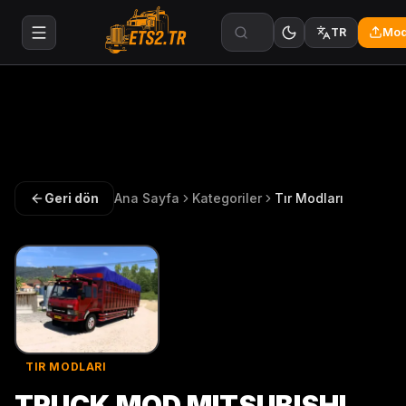
Mod
TR
Geri dön
Ana Sayfa
Kategoriler
Tır Modları
TIR MODLARI
TRUCK MOD MITSUBISHI