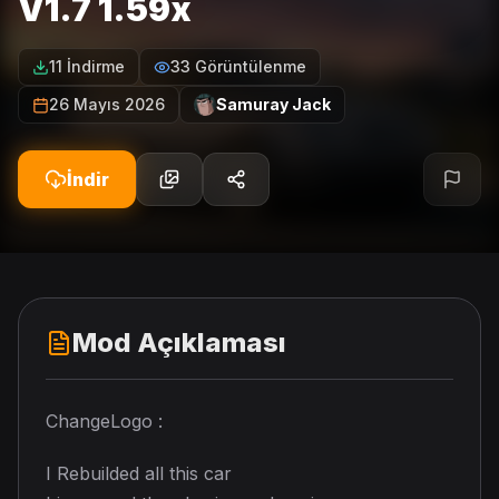
V1.7 1.59x
11 İndirme
33 Görüntülenme
26 Mayıs 2026
Samuray Jack
İndir
Mod Açıklaması
ChangeLogo :
I Rebuilded all this car