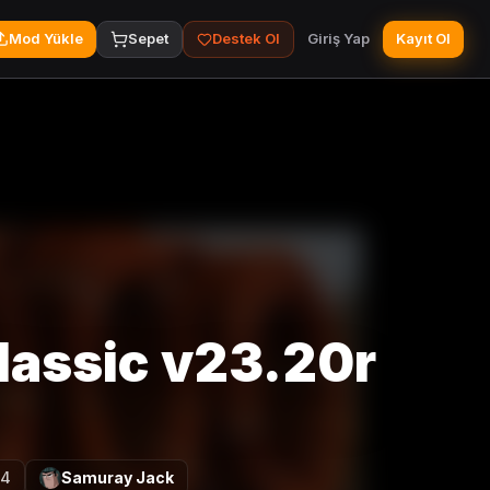
Mod Yükle
Sepet
Destek Ol
Giriş Yap
Kayıt Ol
lassic v23.20r
24
Samuray Jack