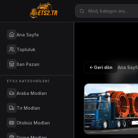
Ana Sayfa
Topluluk
İlan Pazarı
Geri dön
Ana Sayf
ETS2 KATEGORILERI
Araba Modları
Tır Modları
Otobüs Modları
Dorse Modları