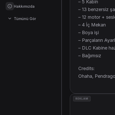
– 5 Kabin
Hakkımızda
– 13 benzersiz şa
– 12 motor + sesl
Tümünü Gör
– 4 İç Mekan
– Boya işi
– Parçaların Ayar
– DLC Kabine haz
– Bağımsız
Credits:
Ohaha, Pendrag
REKLAM