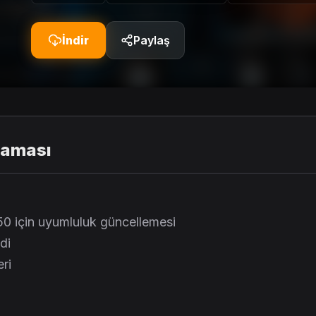
İndir
Paylaş
laması
50 için uyumluluk güncellemesi
di
ri