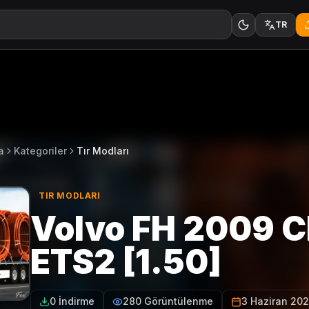
TR
a
Kategoriler
Tır Modları
TIR MODLARI
Volvo FH 2009 C
ETS2 [1.50]
0 İndirme
280 Görüntülenme
3 Haziran 20