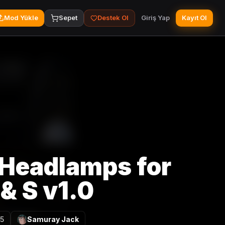
Mod Yükle
Sepet
Destek Ol
Giriş Yap
Kayıt Ol
Headlamps for
& S v1.0
25
Samuray Jack