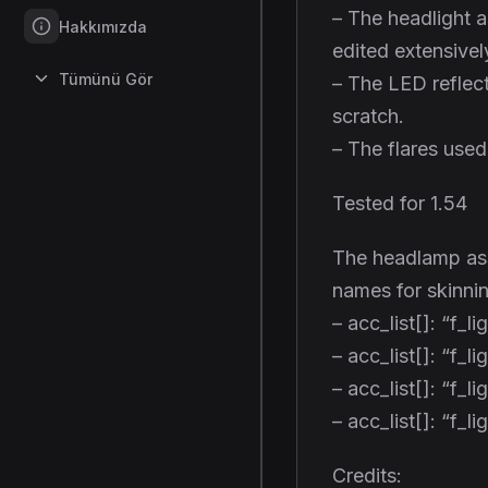
– The headlight 
Hakkımızda
edited extensivel
Tümünü Gör
– The LED reflec
scratch.
– The flares used
Tested for 1.54
The headlamp ass
names for skinnin
– acc_list[]: “f_
– acc_list[]: “f_l
– acc_list[]: “f_
– acc_list[]: “f_
Credits: