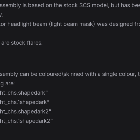
assembly is based on the stock SCS model, but has be
y.
tor headlight beam (light beam mask) was designed f
 are stock flares.
embly can be coloured\skinned with a single colour, 
g are:
light_chs.shapedark”
ight_chs.1shapedark”
light_chs.shapedark2”
light_chs.1shapedark2”