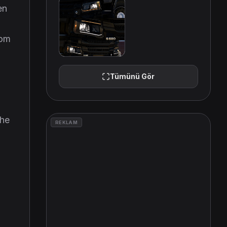
en
rom
Tümünü Gör
the
REKLAM