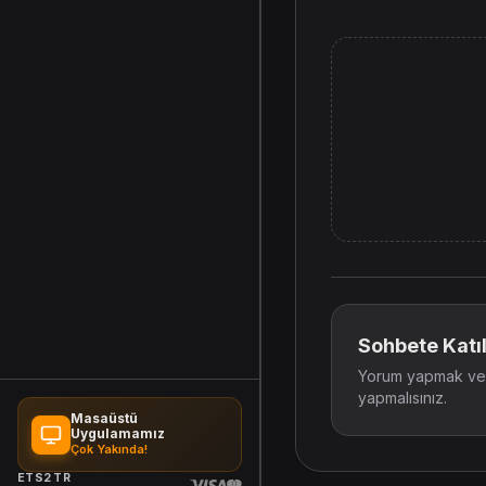
Sohbete Katıl
Yorum yapmak ve t
yapmalısınız.
Masaüstü
Uygulamamız
Çok Yakında!
ETS2 TR