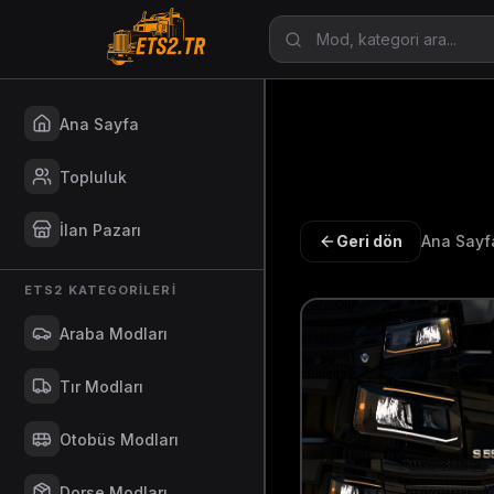
Ana Sayfa
Topluluk
İlan Pazarı
Geri dön
Ana Sayf
ETS2 KATEGORILERI
Araba Modları
Tır Modları
Otobüs Modları
Dorse Modları