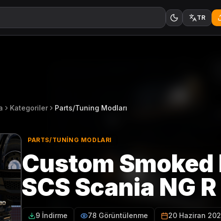
TR
a
Kategoriler
Parts/Tuning Modları
PARTS/TUNING MODLARI
Custom Smoked 
SCS Scania NG R 
9 İndirme
78 Görüntülenme
20 Haziran 20