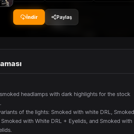
İndir
Paylaş
laması
smoked headlamps with dark highlights for the stock
.
 variants of the lights: Smoked with white DRL, Smoke
 Smoked with White DRL + Eyelids, and Smoked with
lids.