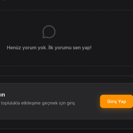
Henüz yorum yok. İlk yorumu sen yap!
ın
Giriş Yap
oplulukla etkileşime geçmek için giriş