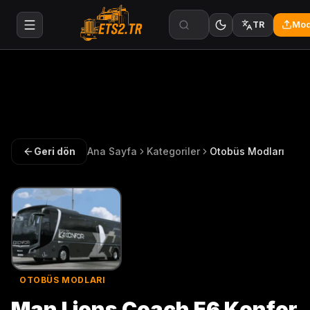
Mod
TR
Geri dön
Ana Sayfa
Kategoriler
Otobüs Modları
OTOBÜS MODLARI
Man Lions Coach E6 Konfor