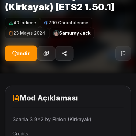
(Kirkayak) [ETS2 1.50.1]
40 İndirme
790 Görüntülenme
23 Mayıs 2024
Samuray Jack
İndir
Mod Açıklaması
Scania S 8×2 by Finion (Kirkayak)
Credits: