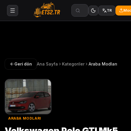
Mod
TR
Geri dön
Ana Sayfa
Kategoriler
Araba Modları
ARABA MODLARI
Volkswagen Polo GTI Mk5